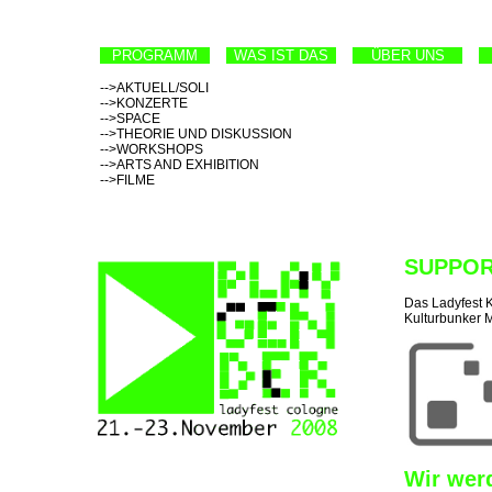
PROGRAMM
WAS IST DAS
ÜBER UNS
-->AKTUELL/SOLI
-->KONZERTE
-->SPACE
-->THEORIE UND DISKUSSION
-->WORKSHOPS
-->ARTS AND EXHIBITION
-->FILME
SUPPO
Das Ladyfest K
Kulturbunker 
Wir werd